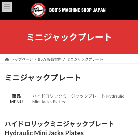
コ
ナ
ン
ビ
テ
ゲ
ン
ー
ツ
シ
へ
ョ
ミニジャックプレート
ス
ン
キ
に
ッ
移
プ
動
トップページ
Bob's製品案内
ミニジャックプレート
ミニジャックプレート
商品
ハイドロリックミニジャックプレート Hydraulic
MENU
Mini Jacks Plates
ハイドロリックミニジャックプレート
Hydraulic Mini Jacks Plates