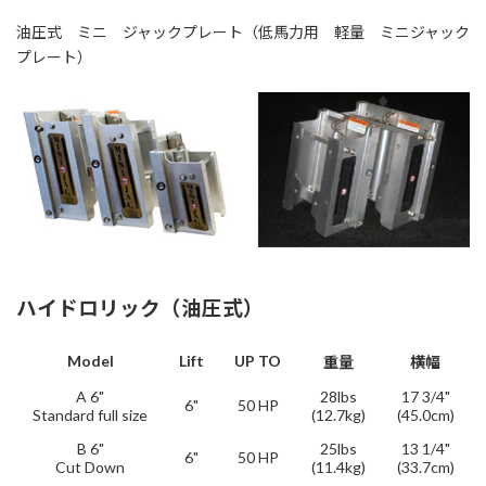
油圧式 ミニ ジャックプレート（低馬力用 軽量 ミニジャック
プレート）
ハイドロリック（油圧式）
Model
Lift
UP TO
重量
横幅
A 6"
28lbs
17 3/4"
6"
50 HP
Standard full size
(12.7kg)
(45.0cm)
B 6"
25lbs
13 1/4"
6"
50 HP
Cut Down
(11.4kg)
(33.7cm)