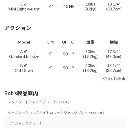
C 6"
18lbs
13 1/4"
4"
40 HP
Mini Light weight
(8.2kg)
(33.7cm)
アクション
Model
Lift
UP TO
重量
横幅
A 6"
50lbs
17 3/4"
6"
50 HP
Standard full size
(19.7kg)
(45.0cm)
B 6"
40lbs
13 1/4"
6"
50 HP
Cut Down
(18.2kg)
(33.7cm)
PAGETOP▲
Bob's製品案内
スタンダードジャックプレート(300HP)
ジェネレーション３ハイドロリックジャックプレート(550HP)
ミニジャックプレート