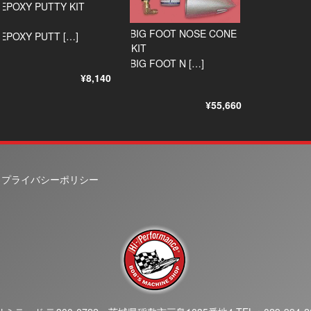
EPOXY PUTTY KIT
BIG FOOT NOSE CONE
EPOXY PUTT […]
KIT
BIG FOOT N […]
¥8,140
¥55,660
プライバシーポリシー